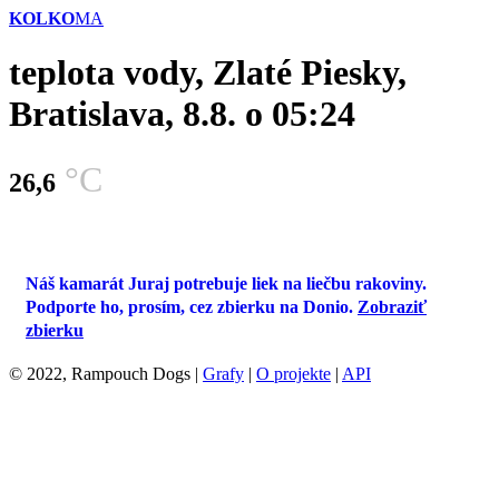
KOLKO
MA
teplota vody, Zlaté Piesky,
Bratislava,
8.8. o 05:24
°C
26,6
Náš kamarát Juraj potrebuje liek na liečbu rakoviny.
Podporte ho, prosím, cez zbierku na Donio.
Zobraziť
zbierku
© 2022, Rampouch Dogs |
Grafy
|
O projekte
|
API